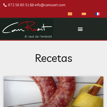
972 56 80 51
info@canruart.com
Recetas